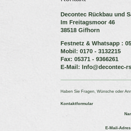
Decontec Rückbau und 
Im Freitagsmoor
46
38518
Gifhorn
Festnetz & Whatsapp : 0
Mobil: 0
170 - 3132215
Fax: 05371 - 9366261
E-Mail:
Info@decontec-rs
Haben Sie Fragen, Wünsche oder Anreg
Kontaktformular
Na
E-Mail-Adres